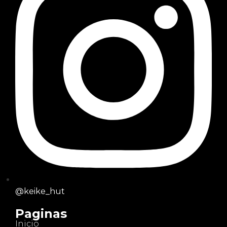
@keike_hut
Paginas
Inicio