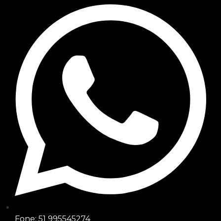
Fone: 51 995545274